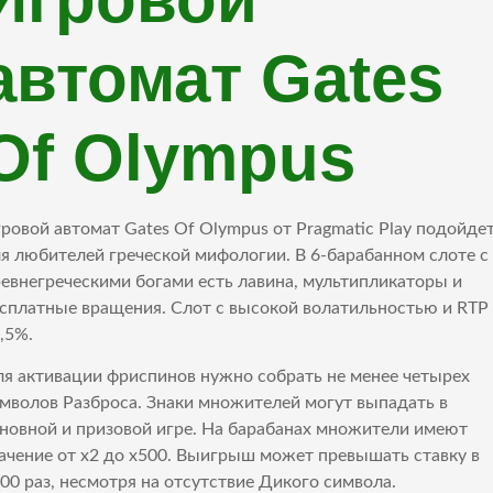
автомат Gates
Of Olympus
ровой автомат Gates Of Olympus от Pragmatic Play подойде
я любителей греческой мифологии. В 6-барабанном слоте с
евнегреческими богами есть лавина, мультипликаторы и
сплатные вращения. Слот с высокой волатильностью и RTP
,5%.
я активации фриспинов нужно собрать не менее четырех
мволов Разброса. Знаки множителей могут выпадать в
новной и призовой игре. На барабанах множители имеют
ачение от х2 до х500. Выигрыш может превышать ставку в
00 раз, несмотря на отсутствие Дикого символа.