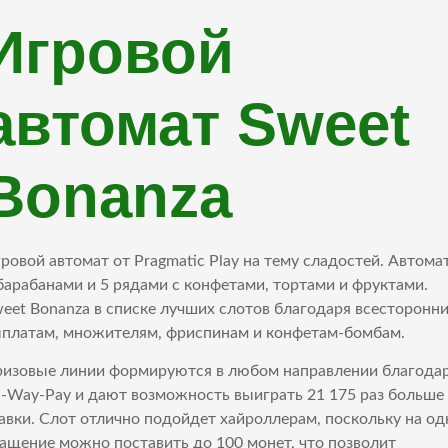
Игровой
автомат Sweet
Bonanza
ровой автомат от Pragmatic Play на тему сладостей. Автомат
барабанами и 5 рядами с конфетами, тортами и фруктами.
eet Bonanza в списке лучших слотов благодаря всесторонн
платам, множителям, фриспинам и конфетам-бомбам.
изовые линии формируются в любом направлении благода
l-Way-Pay и дают возможность выиграть 21 175 раз больше
авки. Слот отлично подойдет хайроллерам, поскольку на од
ащение можно поставить до 100 монет, что позволит