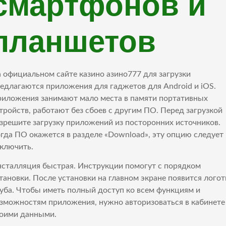
смартфонов и
планшетов
 официальном сайте казино азино777 для загрузки
едлагаются приложения для гаджетов для Android и iOS.
иложения занимают мало места в памяти портативных
тройств, работают без сбоев с другим ПО. Перед загрузкой
зрешите загрузку приложений из посторонних источников.
гда ПО окажется в разделе «Download», эту опцию следует
ключить.
сталляция быстрая. Инструкции помогут с порядком
тановки. После установки на главном экране появится логот
уба. Чтобы иметь полный доступ ко всем функциям и
зможностям приложения, нужно авторизоваться в кабинете
оими данными.