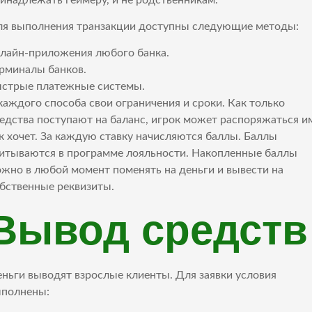
я выполнения транзакции доступны следующие методы:
лайн-приложения любого банка.
рминалы банков.
стрые платежные системы.
каждого способа свои ограничения и сроки. Как только
едства поступают на баланс, игрок может распоряжаться и
к хочет. За каждую ставку начисляются баллы. Баллы
итываются в программе лояльности. Накопленные баллы
жно в любой момент поменять на деньги и вывести на
бственные реквизиты.
Вывод средств
ньги выводят взрослые клиенты. Для заявки условия
полнены: