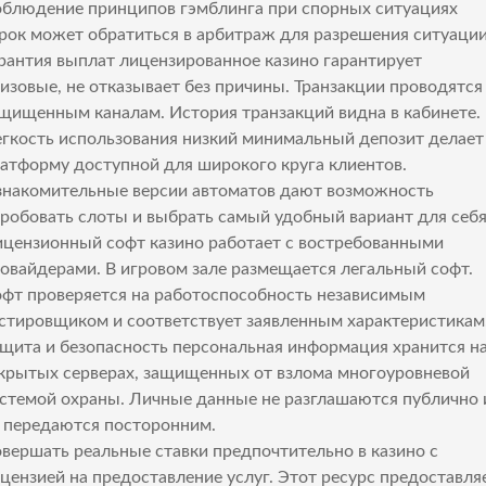
блюдение принципов гэмблинга при спорных ситуациях
рок может обратиться в арбитраж для разрешения ситуации
рантия выплат лицензированное казино гарантирует
изовые, не отказывает без причины. Транзакции проводятся
щищенным каналам. История транзакций видна в кабинете.
гкость использования низкий минимальный депозит делает
атформу доступной для широкого круга клиентов.
накомительные версии автоматов дают возможность
робовать слоты и выбрать самый удобный вариант для себя
цензионный софт казино работает с востребованными
овайдерами. В игровом зале размещается легальный софт.
фт проверяется на работоспособность независимым
стировщиком и соответствует заявленным характеристикам
щита и безопасность персональная информация хранится н
крытых серверах, защищенных от взлома многоуровневой
стемой охраны. Личные данные не разглашаются публично 
 передаются посторонним.
вершать реальные ставки предпочтительно в казино с
цензией на предоставление услуг. Этот ресурс предоставля