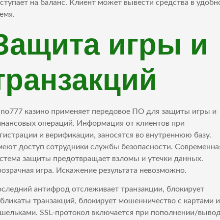
ступает на баланс. Клиент может вывести средства в удобн
емя.
Защита игры и
транзакций
ino777 казино применяет передовое ПО для защиты игры и
нансовых операций. Информация от клиентов при
гистрации и верификации, заносятся во внутреннюю базу.
еют доступ сотрудники службы безопасности. Современна
стема защиты предотвращает взломы и утечки данных.
озрачная игра. Искажение результата невозможно.
следний антифрод отслеживает транзакции, блокирует
бликаты транзакций, блокирует мошенничество с картами и
шельками. SSL-протокол включается при пополнении/вывод