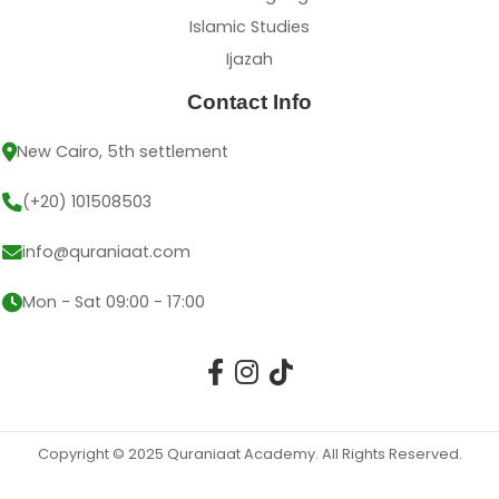
Islamic Studies
Ijazah
Contact Info
New Cairo, 5th settlement
(+20) 101508503
info@quraniaat.com
Mon - Sat 09:00 - 17:00
Copyright © 2025 Quraniaat Academy. All Rights Reserved.