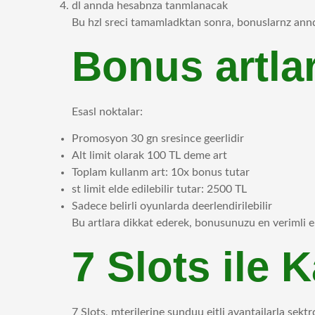
dl annda hesabnza tanmlanacak
Bu hzl sreci tamamladktan sonra, bonuslarnz annd
Bonus artlar
Esasl noktalar:
Promosyon 30 gn sresince geerlidir
Alt limit olarak 100 TL deme art
Toplam kullanm art: 10x bonus tutar
st limit elde edilebilir tutar: 2500 TL
Sadece belirli oyunlarda deerlendirilebilir
Bu artlara dikkat ederek, bonusunuzu en verimli eki
7 Slots ile
7 Slots, mterilerine sunduu eitli avantajlarla sektr