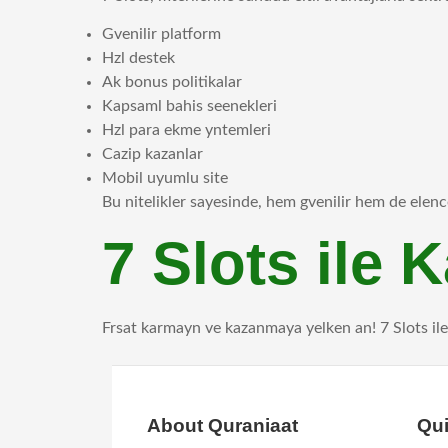
Gvenilir platform
Hzl destek
Ak bonus politikalar
Kapsaml bahis seenekleri
Hzl para ekme yntemleri
Cazip kazanlar
Mobil uyumlu site
Bu nitelikler sayesinde, hem gvenilir hem de elenc
7 Slots ile
Frsat karmayn ve kazanmaya yelken an! 7 Slots ile
About Quraniaat
Qui