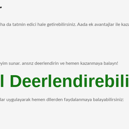
r
daha da tatmin edici hale getirebilirsiniz. Aada ek avantajlar ile
eneyim sunar. ansnz deerlendirin ve hemen kazanmaya balayn!
l Deerlendirebil
lar uygulayarak hemen dllerden faydalanmaya balayabilirsiniz: