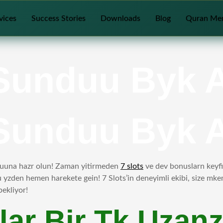
vices
Success Stories
Downloads
Blog
Quran Me
 Sunduu Byk A
 Sunduu Byk A
uluuna hazr olun! Zaman yitirmeden
7 slots
ve dev bonuslarn keyfin
 bu yzden hemen harekete gein! 7 Slots’in deneyimli ekibi, size 
bekliyor!
lar Bir Tk Uzan