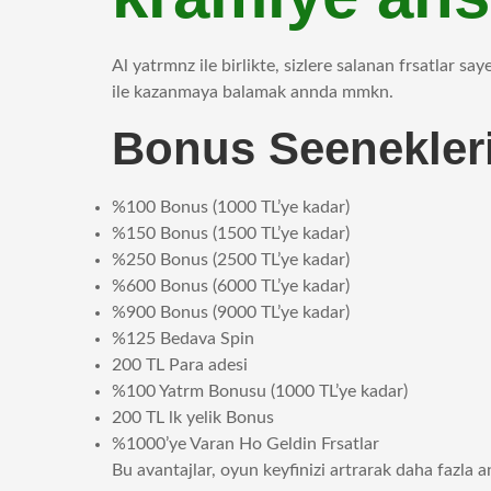
Al yatrmnz ile birlikte, sizlere salanan frsatlar sa
ile kazanmaya balamak annda mmkn.
Bonus Seenekler
%100 Bonus (1000 TL’ye kadar)
%150 Bonus (1500 TL’ye kadar)
%250 Bonus (2500 TL’ye kadar)
%600 Bonus (6000 TL’ye kadar)
%900 Bonus (9000 TL’ye kadar)
%125 Bedava Spin
200 TL Para adesi
%100 Yatrm Bonusu (1000 TL’ye kadar)
200 TL lk yelik Bonus
%1000’ye Varan Ho Geldin Frsatlar
Bu avantajlar, oyun keyfinizi artrarak daha fazla 