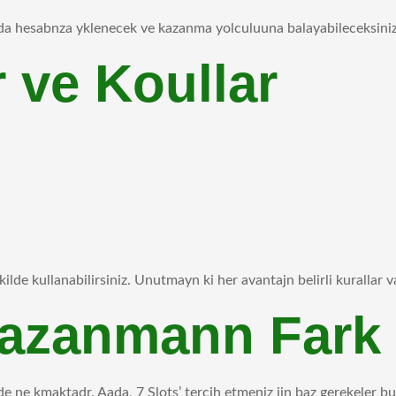
a hesabnza yklenecek ve kazanma yolculuuna balayabileceksiniz.
 ve Koullar
lde kullanabilirsiniz. Unutmayn ki her avantajn belirli kurallar v
 Kazanmann Fark
de ne kmaktadr. Aada, 7 Slots’ tercih etmeniz iin baz gerekeler bul