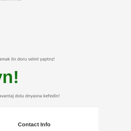
aamak iin doru seimi yaptnz!
yn!
 avantaj dolu dnyasna kefedin!
Contact Info