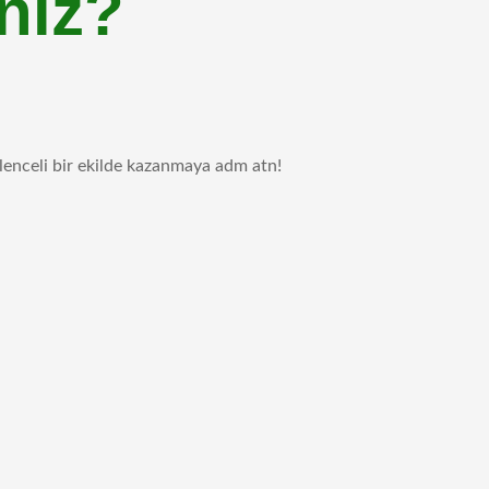
iniz?
enceli bir ekilde kazanmaya adm atn!