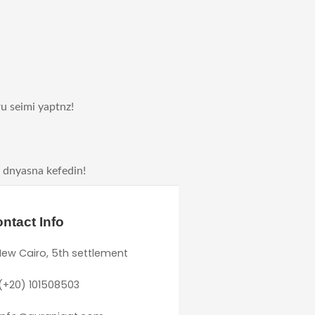
ru seimi yaptnz!
u dnyasna kefedin!
ntact Info
ew Cairo, 5th settlement
(+20) 101508503