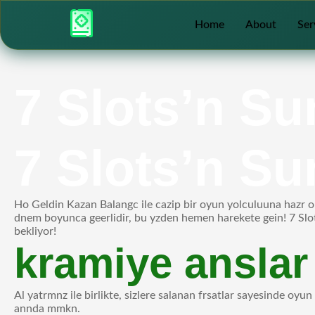
Home
About
Ser
7 Slots’n Su
7 Slots’n Su
Ho Geldin Kazan Balangc ile cazip bir oyun yolculuuna hazr
dnem boyunca geerlidir, bu yzden hemen harekete gein! 7 Slots
bekliyor!
kramiye anslar
Al yatrmnz ile birlikte, sizlere salanan frsatlar sayesinde oyu
annda mmkn.