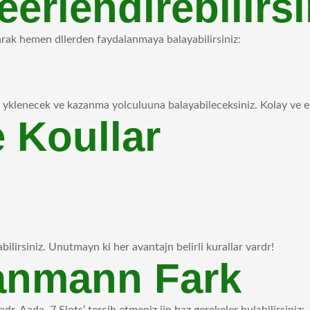
eerlendirebilirs
arak hemen dllerden faydalanmaya balayabilirsiniz:
yklenecek ve kazanma yolculuuna balayabileceksiniz. Kolay ve el
e Koullar
ilirsiniz. Unutmayn ki her avantajn belirli kurallar vardr!
zanmann Fark