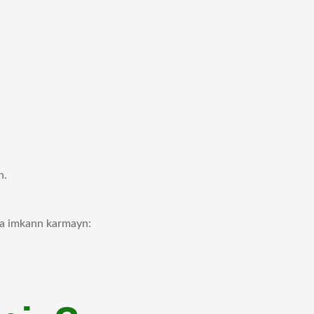
n.
ltma imkann karmayn: