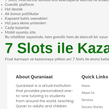
7 Slots, mterilerine sunduu eitli avantajlarla sektrde ne kmakta
Gvenilir platform
Hzl destek
Ak bonus politikalar
Kapsaml bahis seenekleri
Hzl para ekme yntemleri
Cazip kazanlar
Mobil uyumlu site
Bu nitelikler sayesinde, hem gvenilir hem de elenceli bir oyu
7 Slots ile Ka
Frsat karmayn ve kazanmaya yelken an! 7 Slots ile ansnz katl
About Quraniaat
Quick Links
Quraniaat is a virtual institution
Home
that provides personalized one-
About Us
to-one tutoring to students
from around the world, teaching
Services
Quran to adults and children.
Success Stories