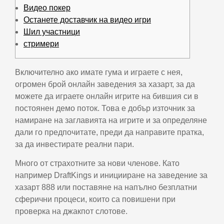
Видео покер
Останете доставчик на видео игри
Шил участници
стримери
Включително ако имате гума и играете с нея,
огромен брой онлайн заведения за хазарт, за да
можете да играете онлайн игрите на бившия си в
постоянен демо поток. Това е добър източник за
намиране на заглавията на игрите и за определяне
дали го предпочитате, преди да направите пратка,
за да инвестирате реални пари.
Много от страхотните за нови членове.
Като
например DraftKings и иницииране на заведение за
хазарт 888 или поставяне на напълно безплатни
сферични процеси, които са повишени при
проверка на джакпот слотове.