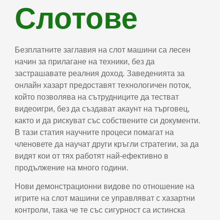
Слотове
Безплатните заглавия на слот машини са лесен
начин за прилагане на техники, без да
застрашавате реалния доход. Заведенията за
онлайн хазарт предоставят технологичен поток,
който позволява на сътрудниците да тестват
видеоигри, без да създават акаунт на търговец,
както и да рискуват със собствените си документи.
В тази статия научните процеси помагат на
членовете да научат други кръгли стратегии, за да
видят кои от тях работят най-ефективно в
продължение на много години.
Нови демонстрационни видове по отношение на
игрите на слот машини се управляват с хазартни
контроли, така че те със сигурност са истинска