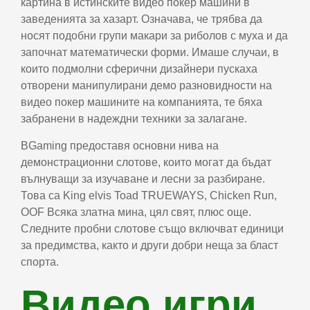
картина в истинските видео покер машини в
заведенията за хазарт. Означава, че трябва да
носят подобни групи макари за риболов с муха и да
започнат математически форми. Имаше случаи, в
които подмолни сферични дизайнери пускаха
отворени манипулирани демо разновидности на
видео покер машините на компанията, те бяха
забранени в надеждни техники за залагане.
BGaming предоставя основни нива на
демонстрационни слотове, които могат да бъдат
вълнуващи за изучаване и лесни за разбиране.
Това са King elvis Toad TRUEWAYS, Chicken Run,
OOF Всяка златна мина, цял свят, плюс още.
Следните пробни слотове също включват единици
за предимства, както и други добри неща за бласт
спорта.
Видео игри