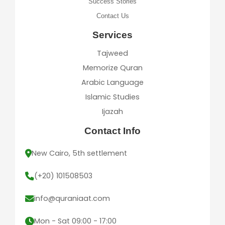
Success Stories
Contact Us
Services
Tajweed
Memorize Quran
Arabic Language
Islamic Studies
Ijazah
Contact Info
New Cairo, 5th settlement
(+20) 101508503
info@quraniaat.com
Mon - Sat 09:00 - 17:00