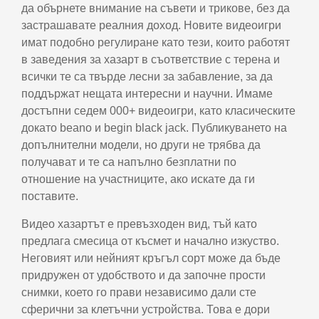
да обърнете внимание на съвети и трикове, без да
застрашавате реалния доход. Новите видеоигри
имат подобно регулиране като тези, които работят
в заведения за хазарт в съответствие с терена и
всички те са твърде лесни за забавление, за да
поддържат нещата интересни и научни. Имаме
достъпни седем 000+ видеоигри, като класическите
докато beano и begin black jack. Публикуването на
допълнителни модели, но други не трябва да
получават и те са напълно безплатни по
отношение на участниците, ако искате да ги
поставите.
Видео хазартът е превъзходен вид, тъй като
предлага смесица от късмет и начално изкуство.
Неговият или нейният кръгъл сорт може да бъде
придружен от удобството и да започне прости
снимки, което го прави независимо дали сте
сферични за клетъчни устройства. Това е дори