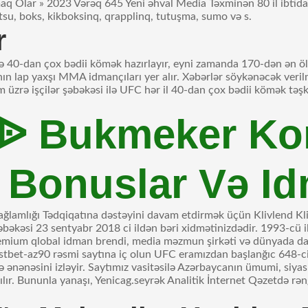
lar » 2023 Vərəq 645 Yeni əhval Media Təxminən 80 il ibtidai 
tsu, boks, kikboksinq, qrapplinq, tutuşma, sumo və s.
r
ində 40-dan çox bədii kömək hazırlayır, eyni zamanda 170-dən ən ö
ın lap yaxşı MMA idmançıları yer alır. Xəbərlər söykənəcək ver
üzrə işçilər şəbəkəsi ilə UFC hər il 40-dan çox bədii kömək təşkil
 ᐉ Bukmeker Ko
 Bonuslar Və Id
lamlığı Tədqiqatına dəstəyini davam etdirmək üçün Klivlend Klinik
 şəbəkəsi 23 sentyabr 2018 ci ildən bəri xidmətinizdədir. 1993-cü
remium qlobal idman brendi, media məzmun şirkəti və dünyada 
bet-az90 rəsmi saytına iç olun UFC eramızdan başlanğıc 648-ci 
nənəsini izləyir. Saytımız vasitəsilə Azərbaycanın ümumi, siyasi, 
lır. Bununla yanaşı, Yenicag.seyrək Analitik İnternet Qəzetdə rə