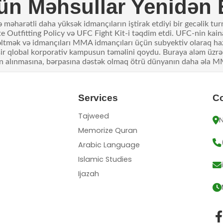
ün Məhsullar Yenidən
ə məharətli daha yüksək idmançıların iştirak etdiyi bir gecəlik 
e Outfitting Policy və UFC Fight Kit-i təqdim etdi. UFC-nin kain
əltmək və idmançıları MMA idmançıları üçün subyektiv olaraq ha
r qlobal korporativ kampusun təməlini qoydu. Buraya aləm üzrə 
sının alınmasına, bərpasına dəstək olmaq ötrü dünyanın daha əla 
Services
Co
Tajweed
N
Memorize Quran
Arabic Language
Islamic Studies
Ijazah