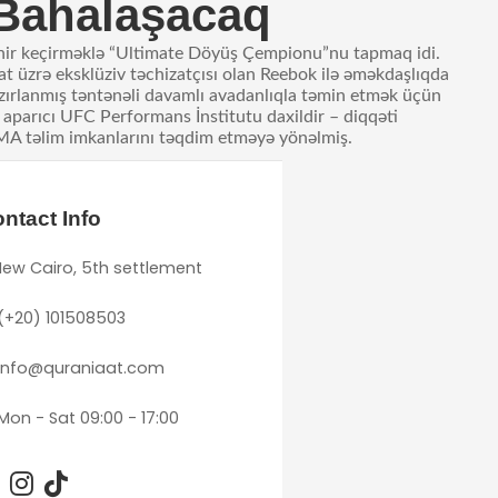
 Bahalaşacaq
turnir keçirməklə “Ultimate Döyüş Çempionu”nu tapmaq idi.
at üzrə eksklüziv təchizatçısı olan Reebok ilə əməkdaşlıqda
zırlanmış təntənəli davamlı avadanlıqla təmin etmək üçün
aparıcı UFC Performans İnstitutu daxildir – diqqəti
MMA təlim imkanlarını təqdim etməyə yönəlmiş.
ntact Info
ew Cairo, 5th settlement
(+20) 101508503
info@quraniaat.com
Mon - Sat 09:00 - 17:00